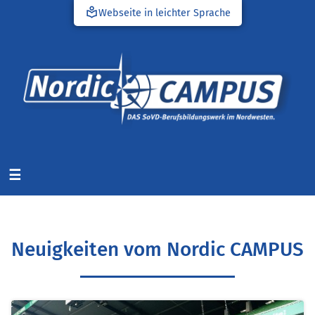
local_library
Webseite in leichter Sprache
☰
Neuigkeiten vom Nordic CAMPUS