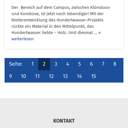
Der Bereich auf dem Campus, zwischen Klönstuuv
und Kombüse, ist jetzt noch lebendiger! Mit der
Weiterentwicklung des Hundertwasser-Projekts
rückte ein Material in den Mittelpunkt, das
Hundertwasser liebte – Holz. Und diesmal ...
»
weiterlesen
Seite:
1
2
3
4
5
6
7
8
9
10
11
12
13
14
15
KONTAKT