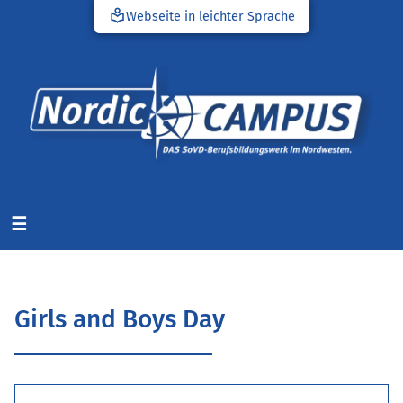
local_library
Webseite in leichter Sprache
☰
Girls and Boys Day