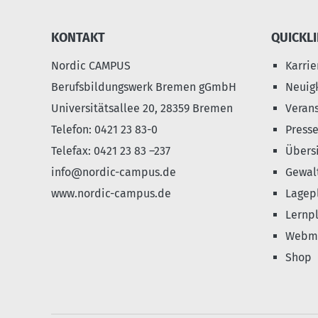
KONTAKT
QUICKL
Nordic CAMPUS
Karrie
Berufsbildungswerk Bremen gGmbH
Neuig
Universitätsallee 20, 28359 Bremen
Veran
Telefon: 0421 23 83-0
Press
Telefax: 0421 23 83 –237
Übers
info@nordic-campus.de
Gewalt
www.nordic-campus.de
Lagep
Lernpl
Webma
Shop