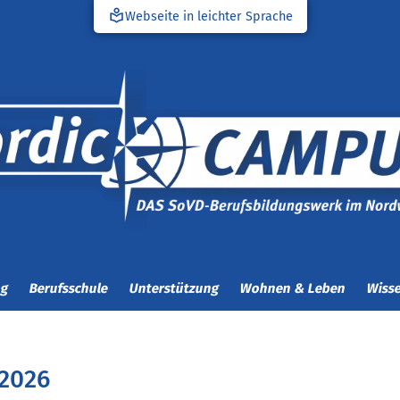
local_library
Webseite in leichter Sprache
ng
Berufsschule
Unterstützung
Wohnen & Leben
Wisse
.2026