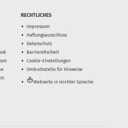
RECHTLICHES
Impressum
Haftungsausschluss
Datenschutz
ook
Barrierefreiheit
ram
Cookie-Einstellungen
be
Ombudsstelle für Hinweise
In
local_library
Webseite in leichter Sprache