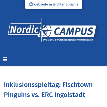
local_library
Webseite in leichter Sprache
☰
Inklusionsspieltag: Fischtown
Pinguins vs. ERC Ingolstadt