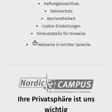
Haftungsausschluss
Datenschutz
Barrierefreiheit
Cookie-Einstellungen
Ombudsstelle für Hinweise
local_library
Webseite in leichter Sprache
Ihre Privats­phäre ist uns
wichtig