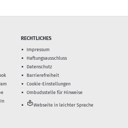
RECHTLICHES
Impressum
Haftungsausschluss
Datenschutz
ook
Barrierefreiheit
ram
Cookie-Einstellungen
be
Ombudsstelle für Hinweise
In
local_library
Webseite in leichter Sprache