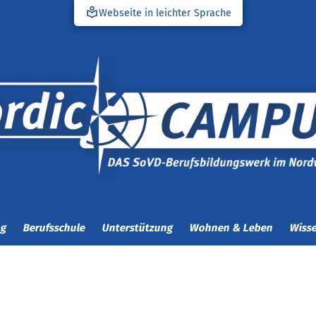
local_library
Webseite in leichter Sprache
ng
Berufsschule
Unterstützung
Wohnen & Leben
Wisse