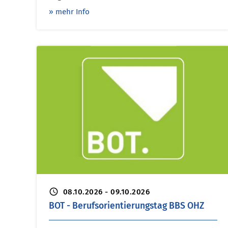
» mehr Info
schedule
08.10.2026 - 09.10.2026
BOT - Berufsorientierungstag BBS OHZ