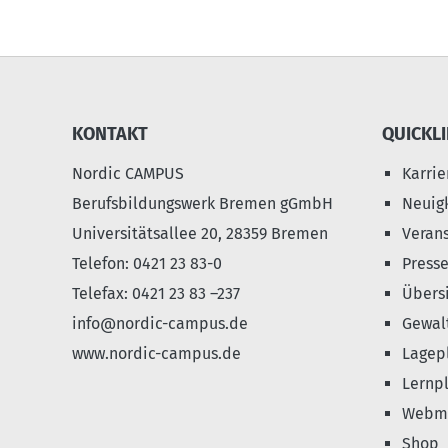
KONTAKT
QUICKL
Nordic CAMPUS
Karrie
Berufsbildungswerk Bremen gGmbH
Neuig
Universitätsallee 20, 28359 Bremen
Veran
Telefon: 0421 23 83-0
Press
Telefax: 0421 23 83 –237
Übers
info@nordic-campus.de
Gewalt
www.nordic-campus.de
Lagep
Lernpl
Webma
Shop