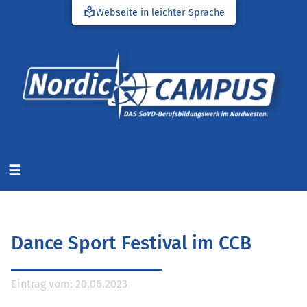
local_library
Webseite in leichter Sprache
☰
Dance Sport Festival im CCB
Eintrag vom: 20.06.2023