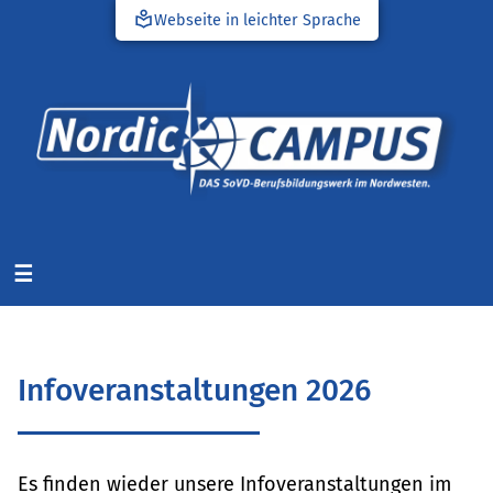
local_library
Webseite in leichter Sprache
☰
Infoveranstaltungen 2026
Es finden wieder unsere Infoveranstaltungen im