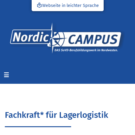
local_library
Webseite in leichter Sprache
☰
Fachkraft* für Lagerlogistik