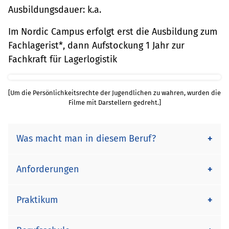
Ausbildungsdauer: k.a.
Im Nordic Campus erfolgt erst die Ausbildung zum
Fachlagerist*, dann Aufstockung 1 Jahr zur
Fachkraft für Lagerlogistik
[Um die Persönlichkeitsrechte der Jugendlichen zu wahren, wurden die
Filme mit Darstellern gedreht.]
Was macht man in diesem Beruf?
Fachkräfte für Lagerlogistik erlernen alle
Anforderungen
Tätigkeiten der Fachlageristen*. Außerdem
gehört das Erarbeiten von
Praktikum
Gute körperliche Verfassung Belastbarkeit
Angebotsvergleichen und Bestellen von Waren
(z.B. Arbeiten in unbeheizten und zugigen
zu ihren Aufgaben. Auch das Ermitteln und