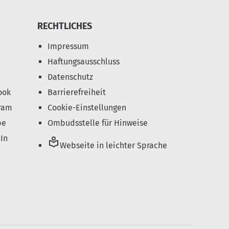
RECHTLICHES
Impressum
Haftungsausschluss
Datenschutz
ook
Barrierefreiheit
ram
Cookie-Einstellungen
be
Ombudsstelle für Hinweise
In
local_library
Webseite in leichter Sprache