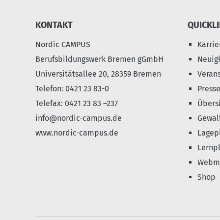
KONTAKT
QUICKL
Nordic CAMPUS
Karrie
Berufsbildungswerk Bremen gGmbH
Neuig
Universitätsallee 20, 28359 Bremen
Veran
Telefon: 0421 23 83-0
Press
Telefax: 0421 23 83 –237
Übers
info@nordic-campus.de
Gewalt
www.nordic-campus.de
Lagep
Lernpl
Webma
Shop